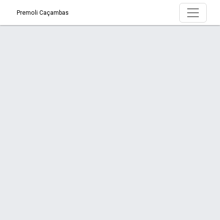
Premoli Caçambas
Produto > Destinação de resíduos de
madeiras
Início
Produto